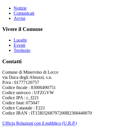
Notizie
Comunicati
Avvisi
Vivere il Comune
Luoghi
Eventi
Territorio
Contatti
Comune di Minervino di Lecce
via Duca degli Abruzzi, s.n.
P.iva : 01777120757
Codice fiscale : 83000490751
Codice univoco : UFZGVW
Codice IPA : c_f221
Codice Istat: 075047
Codice Catastale : F221
Codice IBAN : IT15I03268797200B2368440070
Ufficio Relazioni con il pubblico (U.R.P.)