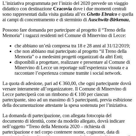
L’iniziativa programmata per l’inizio del 2020 prevede un viaggio
didattico con destinazione
Cracovia
dove i due momenti centrali
sono rappresentati dalla visita guidata all’ex
Ghetto Ebraico
e quella
ai campi di concentramento e di sterminio di
Auschwitz-Birkenau
,
Possono fare domanda per partecipare al progetto il “Treno della
Memoria” i ragazzi residenti nel Comune di Minervino di Lecce:
che abbiano un’età compresa tra 18 e 28 anni al 31/12/2019;
che non abbiano mai partecipato al progetto “il Treno della
Memoria” o a medesimi progetti organizzati da altri Enti;
disponibili a progettare, realizzare e presentare al Comune di
Minervino di Lecce un reportage sull’esperienza vissuta e a
raccontare l’esperienza comune tramite i social network.
La quota di adesione, pari ad € 360,00, che ogni partecipante dovrà
versare interamente all’organizzatore. Il Comune di Minervino di
Lecce parteciperà con un rimborso di € 100 per ciascun
partecipante, sino ad un massimo di 5 partecipanti, previa esibizione
della documentazione attestante la spesa sostenuta per l’iniziativa.
La domanda di partecipazione, con allegata fotocopia del
documento di identità, come da modello allegato, dovrà indicare
nell’oggetto “Treno della Memoria 2020 – richiesta di
partecipazione e nel corpo contenere nome, cognome, data di