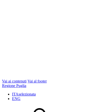
Vai ai contenuti
Vai al footer
Regione Puglia
ITA
selezionata
ENG