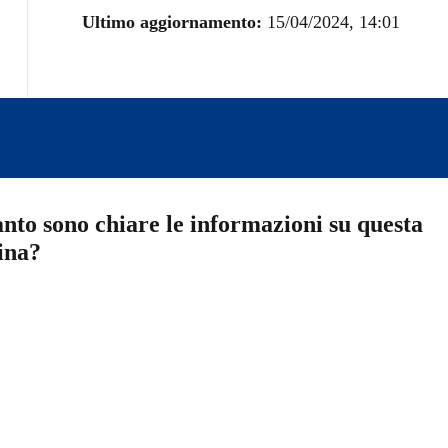
Ultimo aggiornamento:
15/04/2024, 14:01
nto sono chiare le informazioni su questa
ina?
a 5 stelle su 5
a 4 stelle su 5
a 3 stelle su 5
a 2 stelle su 5
a 1 stelle su 5