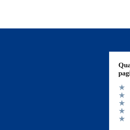
Qua
pag
Valut
Valut
Valut
Valut
Valut