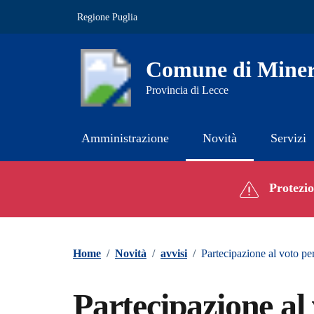
Vai ai contenuti
Vai al footer
Regione Puglia
Comune di Miner
Provincia di Lecce
Amministrazione
Novità
Servizi
Contenuti in evidenza
Protezion
Home
/
Novità
/
avvisi
/
Partecipazione al voto per
Partecipazione al 