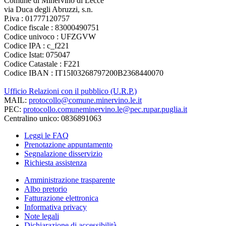
Comune di Minervino di Lecce
via Duca degli Abruzzi, s.n.
P.iva : 01777120757
Codice fiscale : 83000490751
Codice univoco : UFZGVW
Codice IPA : c_f221
Codice Istat: 075047
Codice Catastale : F221
Codice IBAN : IT15I03268797200B2368440070
Ufficio Relazioni con il pubblico (U.R.P.)
MAIL:
protocollo@comune.minervino.le.it
PEC:
protocollo.comuneminervino.le@pec.rupar.puglia.it
Centralino unico: 0836891063
Leggi le FAQ
Prenotazione appuntamento
Segnalazione disservizio
Richiesta assistenza
Amministrazione trasparente
Albo pretorio
Fatturazione elettronica
Informativa privacy
Note legali
Dichiarazione di accessibilità