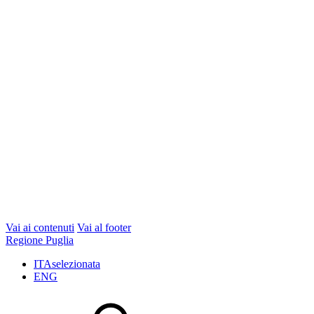
Vai ai contenuti
Vai al footer
Regione Puglia
ITA
selezionata
ENG