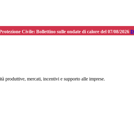
rotezione Civile: Bollettino sulle ondate di calore del 07/08/2026
D
tà produttive, mercati, incentivi e supporto alle imprese.