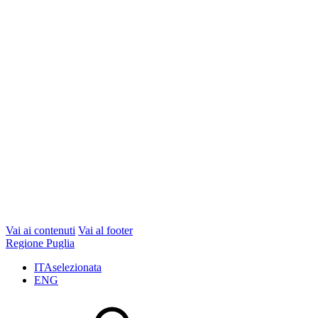
Vai ai contenuti
Vai al footer
Regione Puglia
ITA
selezionata
ENG