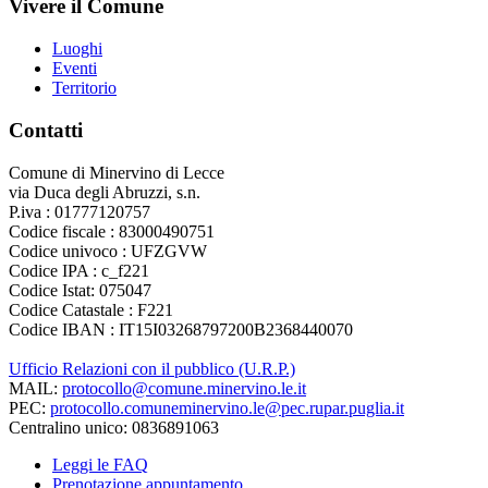
Vivere il Comune
Luoghi
Eventi
Territorio
Contatti
Comune di Minervino di Lecce
via Duca degli Abruzzi, s.n.
P.iva : 01777120757
Codice fiscale : 83000490751
Codice univoco : UFZGVW
Codice IPA : c_f221
Codice Istat: 075047
Codice Catastale : F221
Codice IBAN : IT15I03268797200B2368440070
Ufficio Relazioni con il pubblico (U.R.P.)
MAIL:
protocollo@comune.minervino.le.it
PEC:
protocollo.comuneminervino.le@pec.rupar.puglia.it
Centralino unico: 0836891063
Leggi le FAQ
Prenotazione appuntamento