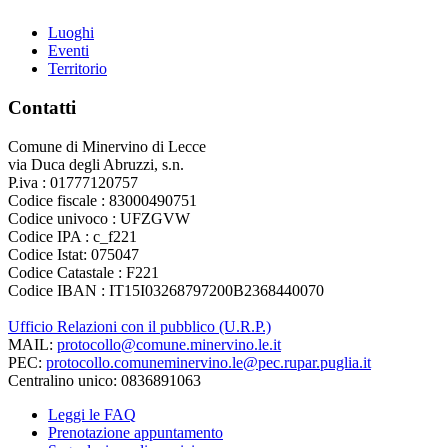
Luoghi
Eventi
Territorio
Contatti
Comune di Minervino di Lecce
via Duca degli Abruzzi, s.n.
P.iva : 01777120757
Codice fiscale : 83000490751
Codice univoco : UFZGVW
Codice IPA : c_f221
Codice Istat: 075047
Codice Catastale : F221
Codice IBAN : IT15I03268797200B2368440070
Ufficio Relazioni con il pubblico (U.R.P.)
MAIL:
protocollo@comune.minervino.le.it
PEC:
protocollo.comuneminervino.le@pec.rupar.puglia.it
Centralino unico: 0836891063
Leggi le FAQ
Prenotazione appuntamento