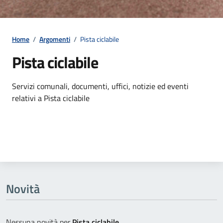
Home
/
Argomenti
/
Pista ciclabile
Pista ciclabile
Dettagli dell'argomento
Servizi comunali, documenti, uffici, notizie ed eventi
relativi a Pista ciclabile
Novità
Nessuna novità per
Pista ciclabile