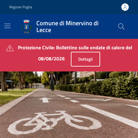
Vai ai contenuti
Vai al footer
Regione Puglia
Comune di Minervino di
Lecce
Contenuti in evidenza
Protezione Civile: Bollettino sulle ondate di calore del
08/08/2026
Dettagli