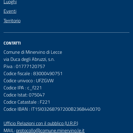
Luoghi
Eventi
Territorio
CONTATTI
Comune di Minervino di Lecce
via Duca degli Abruzzi, s.n.
P.iva : 01777120757
Codice fiscale : 83000490751
Codice univoco : UFZGVW
Codice IPA : c_f221
Codice Istat: 075047
Codice Catastale : F221
Codice IBAN : IT15I03268797200B2368440070
Ufficio Relazioni con il pubblico (U.R.P.)
MAIL:
protocollo@comune.minervino.le.it