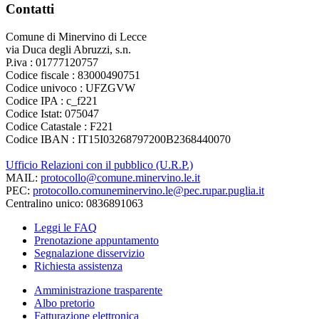
Contatti
Comune di Minervino di Lecce
via Duca degli Abruzzi, s.n.
P.iva : 01777120757
Codice fiscale : 83000490751
Codice univoco : UFZGVW
Codice IPA : c_f221
Codice Istat: 075047
Codice Catastale : F221
Codice IBAN : IT15I03268797200B2368440070
Ufficio Relazioni con il pubblico (U.R.P.)
MAIL:
protocollo@comune.minervino.le.it
PEC:
protocollo.comuneminervino.le@pec.rupar.puglia.it
Centralino unico: 0836891063
Leggi le FAQ
Prenotazione appuntamento
Segnalazione disservizio
Richiesta assistenza
Amministrazione trasparente
Albo pretorio
Fatturazione elettronica