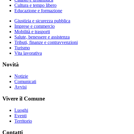
Cultura e tempo libero
Educazione e formazione
Giustizia e sicurezza pubblica
Imprese e commercio
Mobilità e trasporti
Salute, benessere e assistenza
Tributi, finanze e contravvenzioni
Turismo
Vita lavorativa
Novità
Notizie
Comunicati
Avvisi
Vivere il Comune
Luoghi
Eventi
Territorio
Contatti