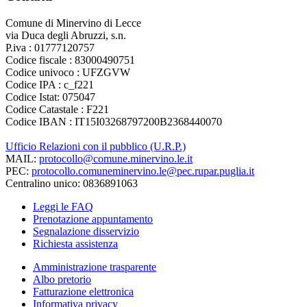
Comune di Minervino di Lecce
via Duca degli Abruzzi, s.n.
P.iva : 01777120757
Codice fiscale : 83000490751
Codice univoco : UFZGVW
Codice IPA : c_f221
Codice Istat: 075047
Codice Catastale : F221
Codice IBAN : IT15I03268797200B2368440070
Ufficio Relazioni con il pubblico (U.R.P.)
MAIL:
protocollo@comune.minervino.le.it
PEC:
protocollo.comuneminervino.le@pec.rupar.puglia.it
Centralino unico: 0836891063
Leggi le FAQ
Prenotazione appuntamento
Segnalazione disservizio
Richiesta assistenza
Amministrazione trasparente
Albo pretorio
Fatturazione elettronica
Informativa privacy