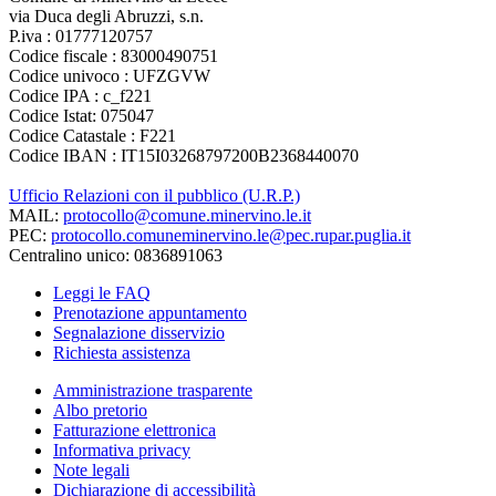
via Duca degli Abruzzi, s.n.
P.iva : 01777120757
Codice fiscale : 83000490751
Codice univoco : UFZGVW
Codice IPA : c_f221
Codice Istat: 075047
Codice Catastale : F221
Codice IBAN : IT15I03268797200B2368440070
Ufficio Relazioni con il pubblico (U.R.P.)
MAIL:
protocollo@comune.minervino.le.it
PEC:
protocollo.comuneminervino.le@pec.rupar.puglia.it
Centralino unico: 0836891063
Leggi le FAQ
Prenotazione appuntamento
Segnalazione disservizio
Richiesta assistenza
Amministrazione trasparente
Albo pretorio
Fatturazione elettronica
Informativa privacy
Note legali
Dichiarazione di accessibilità