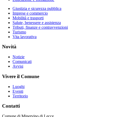
Giustizia e sicurezza pubblica
Imprese e commercio
Mobilità e trasporti
Salute, benessere e assistenza
Tributi, finanze e contravvenzioni
Turismo
Vita lavorativa
Novità
Notizie
Comunicati
Avvisi
Vivere il Comune
Luoghi
Eventi
Territorio
Contatti
Comune di Minervino di Lecce