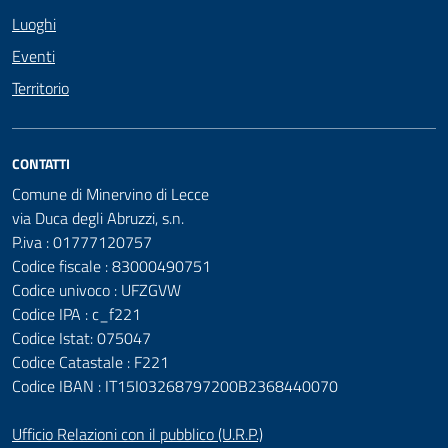
Luoghi
Eventi
Territorio
CONTATTI
Comune di Minervino di Lecce
via Duca degli Abruzzi, s.n.
P.iva : 01777120757
Codice fiscale : 83000490751
Codice univoco : UFZGVW
Codice IPA : c_f221
Codice Istat: 075047
Codice Catastale : F221
Codice IBAN : IT15I03268797200B2368440070
Ufficio Relazioni con il pubblico (U.R.P.)