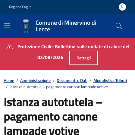
Vai ai contenuti
Vai al footer
Regione Puglia
Comune di Minervino di
Lecce
Contenuti in evidenza
Protezione Civile: Bollettino sulle ondate di calore del
03/08/2026
Dettagli
Home
/
Amministrazione
/
Documenti e Dati
/
Modulistica Tributi
/
Istanza autotutela – pagamento canone lampade votive
Istanza autotutela –
pagamento canone
lampade votive