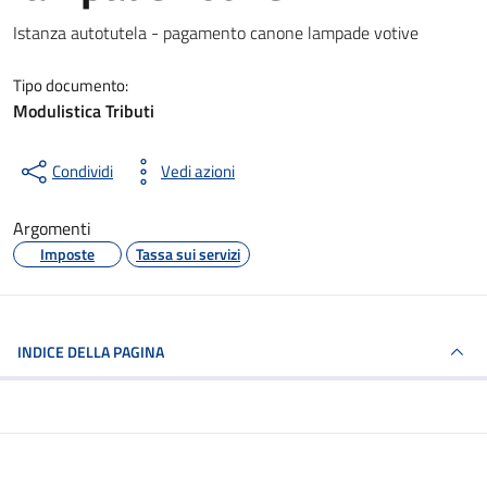
Dettagli del documento
Istanza autotutela - pagamento canone lampade votive
Tipo documento:
Modulistica Tributi
Condividi
Vedi azioni
Argomenti
Imposte
Tassa sui servizi
INDICE DELLA PAGINA