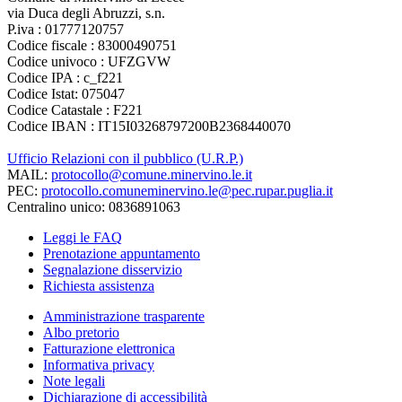
via Duca degli Abruzzi, s.n.
P.iva : 01777120757
Codice fiscale : 83000490751
Codice univoco : UFZGVW
Codice IPA : c_f221
Codice Istat: 075047
Codice Catastale : F221
Codice IBAN : IT15I03268797200B2368440070
Ufficio Relazioni con il pubblico (U.R.P.)
MAIL:
protocollo@comune.minervino.le.it
PEC:
protocollo.comuneminervino.le@pec.rupar.puglia.it
Centralino unico: 0836891063
Leggi le FAQ
Prenotazione appuntamento
Segnalazione disservizio
Richiesta assistenza
Amministrazione trasparente
Albo pretorio
Fatturazione elettronica
Informativa privacy
Note legali
Dichiarazione di accessibilità