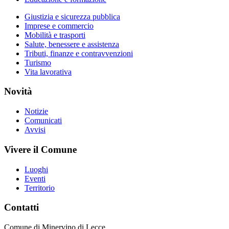
Giustizia e sicurezza pubblica
Imprese e commercio
Mobilità e trasporti
Salute, benessere e assistenza
Tributi, finanze e contravvenzioni
Turismo
Vita lavorativa
Novità
Notizie
Comunicati
Avvisi
Vivere il Comune
Luoghi
Eventi
Territorio
Contatti
Comune di Minervino di Lecce