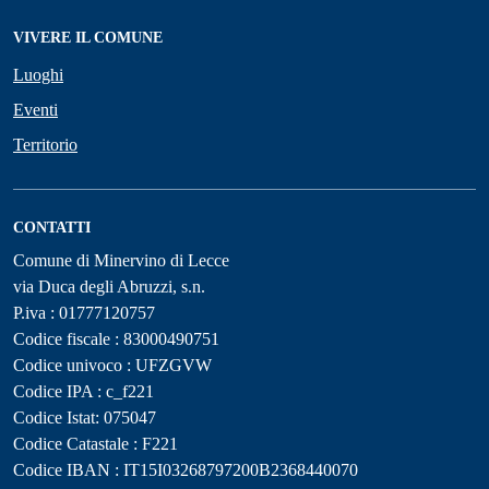
VIVERE IL COMUNE
Luoghi
Eventi
Territorio
CONTATTI
Comune di Minervino di Lecce
via Duca degli Abruzzi, s.n.
P.iva : 01777120757
Codice fiscale : 83000490751
Codice univoco : UFZGVW
Codice IPA : c_f221
Codice Istat: 075047
Codice Catastale : F221
Codice IBAN : IT15I03268797200B2368440070