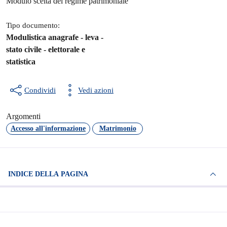
Dettagli del documento
Modulo scelta del regime patrimoniale
Tipo documento:
Modulistica anagrafe - leva -
stato civile - elettorale e
statistica
Condividi
Vedi azioni
Argomenti
Accesso all'informazione
Matrimonio
INDICE DELLA PAGINA