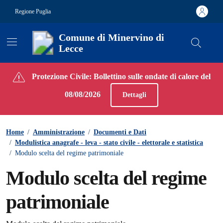
Vai ai contenuti
Vai al footer
Regione Puglia
Comune di Minervino di
Lecce
Contenuti in evidenza
Protezione Civile: Bollettino sulle ondate di calore del
08/08/2026
Dettagli
Home
/
Amministrazione
/
Documenti e Dati
/
Modulistica anagrafe - leva - stato civile - elettorale e statistica
/
Modulo scelta del regime patrimoniale
Modulo scelta del regime
patrimoniale