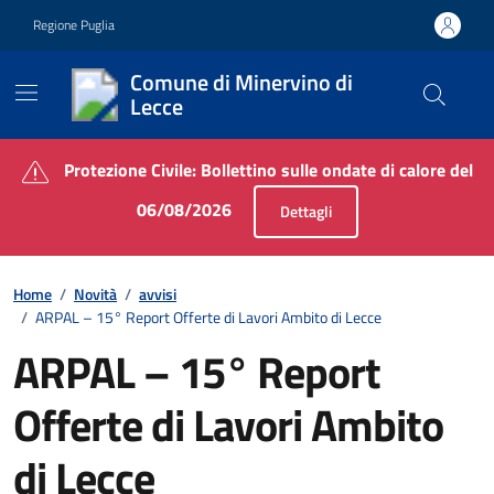
Vai ai contenuti
Vai al footer
Regione Puglia
Comune di Minervino di
Lecce
Contenuti in evidenza
Protezione Civile: Bollettino sulle ondate di calore del
06/08/2026
Dettagli
Home
/
Novità
/
avvisi
/
ARPAL – 15° Report Offerte di Lavori Ambito di Lecce
ARPAL – 15° Report
Offerte di Lavori Ambito
di Lecce