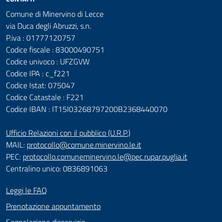
Comune di Minervino di Lecce
via Duca degli Abruzzi, s.n.
P.iva : 01777120757
Codice fiscale : 83000490751
Codice univoco : UFZGVW
Codice IPA : c_f221
Codice Istat: 075047
Codice Catastale : F221
Codice IBAN : IT15I03268797200B2368440070
Ufficio Relazioni con il pubblico (U.R.P.)
MAIL:
protocollo@comune.minervino.le.it
PEC:
protocollo.comuneminervino.le@pec.rupar.puglia.it
Centralino unico: 0836891063
Leggi le FAQ
Prenotazione appuntamento