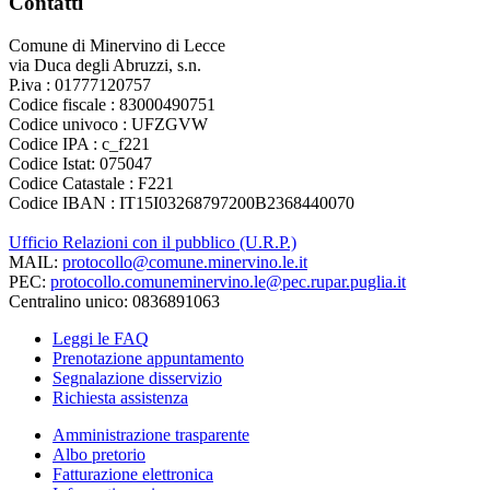
Contatti
Comune di Minervino di Lecce
via Duca degli Abruzzi, s.n.
P.iva : 01777120757
Codice fiscale : 83000490751
Codice univoco : UFZGVW
Codice IPA : c_f221
Codice Istat: 075047
Codice Catastale : F221
Codice IBAN : IT15I03268797200B2368440070
Ufficio Relazioni con il pubblico (U.R.P.)
MAIL:
protocollo@comune.minervino.le.it
PEC:
protocollo.comuneminervino.le@pec.rupar.puglia.it
Centralino unico: 0836891063
Leggi le FAQ
Prenotazione appuntamento
Segnalazione disservizio
Richiesta assistenza
Amministrazione trasparente
Albo pretorio
Fatturazione elettronica