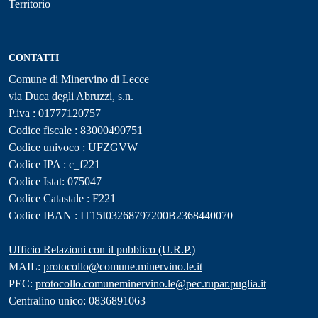
Territorio
CONTATTI
Comune di Minervino di Lecce
via Duca degli Abruzzi, s.n.
P.iva : 01777120757
Codice fiscale : 83000490751
Codice univoco : UFZGVW
Codice IPA : c_f221
Codice Istat: 075047
Codice Catastale : F221
Codice IBAN : IT15I03268797200B2368440070
Ufficio Relazioni con il pubblico (U.R.P.)
MAIL:
protocollo@comune.minervino.le.it
PEC:
protocollo.comuneminervino.le@pec.rupar.puglia.it
Centralino unico: 0836891063