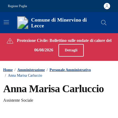
Vai ai contenuti
Vai al footer
Regione Puglia
Comune di Minervino di
Lecce
Contenuti in evidenza
Protezione Civile: Bollettino sulle ondate di calore del
06/08/2026
Dettagli
Home
/
Amministrazione
/
Personale Amministrativo
/
Anna Marisa Carluccio
Anna Marisa Carluccio
Assistente Sociale