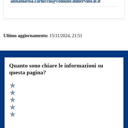
annamarisa.carluccio@comune.minervino.le.it
Ultimo aggiornamento:
15/11/2024, 21:51
Quanto sono chiare le informazioni su
questa pagina?
Valuta 5 stelle su 5
Valuta 4 stelle su 5
Valuta 3 stelle su 5
Valuta 2 stelle su 5
Valuta 1 stelle su 5