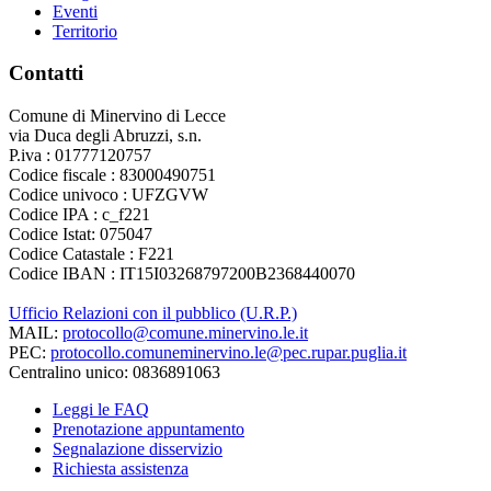
Eventi
Territorio
Contatti
Comune di Minervino di Lecce
via Duca degli Abruzzi, s.n.
P.iva : 01777120757
Codice fiscale : 83000490751
Codice univoco : UFZGVW
Codice IPA : c_f221
Codice Istat: 075047
Codice Catastale : F221
Codice IBAN : IT15I03268797200B2368440070
Ufficio Relazioni con il pubblico (U.R.P.)
MAIL:
protocollo@comune.minervino.le.it
PEC:
protocollo.comuneminervino.le@pec.rupar.puglia.it
Centralino unico: 0836891063
Leggi le FAQ
Prenotazione appuntamento
Segnalazione disservizio
Richiesta assistenza