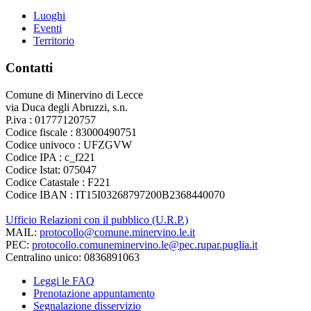
Luoghi
Eventi
Territorio
Contatti
Comune di Minervino di Lecce
via Duca degli Abruzzi, s.n.
P.iva : 01777120757
Codice fiscale : 83000490751
Codice univoco : UFZGVW
Codice IPA : c_f221
Codice Istat: 075047
Codice Catastale : F221
Codice IBAN : IT15I03268797200B2368440070
Ufficio Relazioni con il pubblico (U.R.P.)
MAIL:
protocollo@comune.minervino.le.it
PEC:
protocollo.comuneminervino.le@pec.rupar.puglia.it
Centralino unico: 0836891063
Leggi le FAQ
Prenotazione appuntamento
Segnalazione disservizio