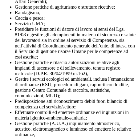
Affari Generali);
Gestione pratiche di agriturismo e strutture ricettive;
Randagismo;
Caccia e pesca;
Servizio UMA;
Presidiare le funzioni di datore di lavoro ai sensi del Lgs.
81/08 e gestire gli adempimenti in materia di sicurezza e salute
dei lavoratori sia in ordine al servizio di Competenza, sia
nell’attività di Coordinamento generale dell’ente, di intesa con
il Servizio di gestione risorse Umane per le competenze ad
essi ascritte;
Gestione pratiche e rilascio autorizzazioni relative agli
impianti di ascensore e di sollevamento, tenuta registro
matricole (D.P.R. 30/04/1999 nr.162);
Gestire i servizi ecologici ed ambientali, inclusa l’emanazione
di ordinanze (RSU, procedure di gara, rapporti con le ditte,
gestione Centro Comunale di raccolta, statistiche,
comunicazioni, MUD);
Predisposizione atti riconoscimento debiti fuori bilancio di
competenza del servizio/settore;
Effettuare controlli ed emettere ordinanze ed ingiunzioni in
materia igienico-ambientale-sanitaria;
Gestione pratiche (A.U.A.) inquinamento atmosferico,
acustico, elettromagnetico e luminoso ed emettere le relative
ordinanze;