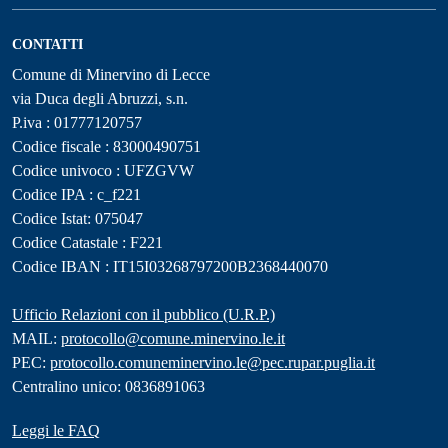
CONTATTI
Comune di Minervino di Lecce
via Duca degli Abruzzi, s.n.
P.iva : 01777120757
Codice fiscale : 83000490751
Codice univoco : UFZGVW
Codice IPA : c_f221
Codice Istat: 075047
Codice Catastale : F221
Codice IBAN : IT15I03268797200B2368440070
Ufficio Relazioni con il pubblico (U.R.P.)
MAIL:
protocollo@comune.minervino.le.it
PEC:
protocollo.comuneminervino.le@pec.rupar.puglia.it
Centralino unico: 0836891063
Leggi le FAQ