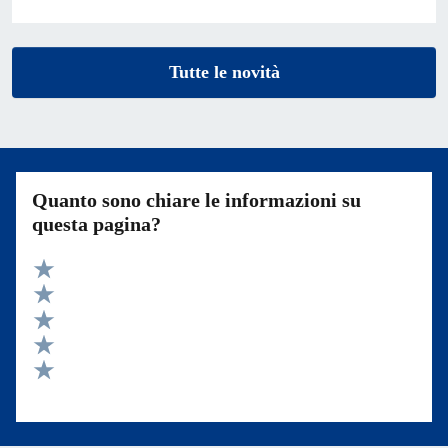
Tutte le novità
Quanto sono chiare le informazioni su
questa pagina?
Valuta 5 stelle su 5
Valuta 4 stelle su 5
Valuta 3 stelle su 5
Valuta 2 stelle su 5
Valuta 1 stelle su 5