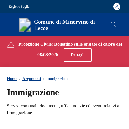
Vai ai contenuti
Vai al footer
Regione Puglia
Comune di Minervino di
Lecce
Contenuti in evidenza
Protezione Civile: Bollettino sulle ondate di calore del
08/08/2026
Dettagli
Home
/
Argomenti
/
Immigrazione
Immigrazione
Dettagli dell'argomento
Servizi comunali, documenti, uffici, notizie ed eventi relativi a
Immigrazione