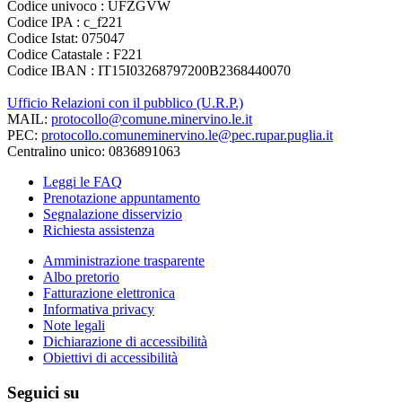
Codice univoco : UFZGVW
Codice IPA : c_f221
Codice Istat: 075047
Codice Catastale : F221
Codice IBAN : IT15I03268797200B2368440070
Ufficio Relazioni con il pubblico (U.R.P.)
MAIL:
protocollo@comune.minervino.le.it
PEC:
protocollo.comuneminervino.le@pec.rupar.puglia.it
Centralino unico: 0836891063
Leggi le FAQ
Prenotazione appuntamento
Segnalazione disservizio
Richiesta assistenza
Amministrazione trasparente
Albo pretorio
Fatturazione elettronica
Informativa privacy
Note legali
Dichiarazione di accessibilità
Obiettivi di accessibilità
Seguici su