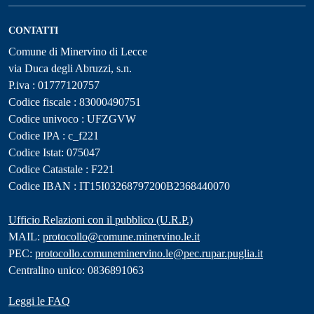
CONTATTI
Comune di Minervino di Lecce
via Duca degli Abruzzi, s.n.
P.iva : 01777120757
Codice fiscale : 83000490751
Codice univoco : UFZGVW
Codice IPA : c_f221
Codice Istat: 075047
Codice Catastale : F221
Codice IBAN : IT15I03268797200B2368440070
Ufficio Relazioni con il pubblico (U.R.P.)
MAIL:
protocollo@comune.minervino.le.it
PEC:
protocollo.comuneminervino.le@pec.rupar.puglia.it
Centralino unico: 0836891063
Leggi le FAQ