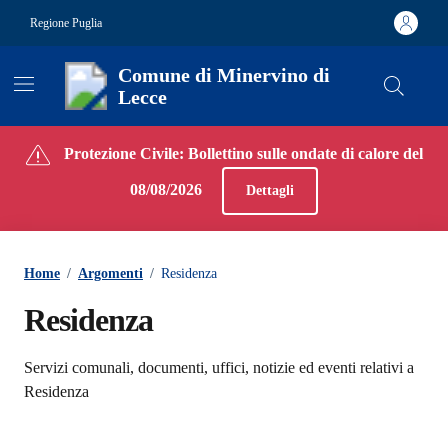
Vai ai contenuti
Vai al footer
Regione Puglia
Comune di Minervino di
Lecce
Contenuti in evidenza
Protezione Civile: Bollettino sulle ondate di calore del
08/08/2026
Dettagli
Home
/
Argomenti
/
Residenza
Residenza
Dettagli dell'argomento
Servizi comunali, documenti, uffici, notizie ed eventi relativi a
Residenza