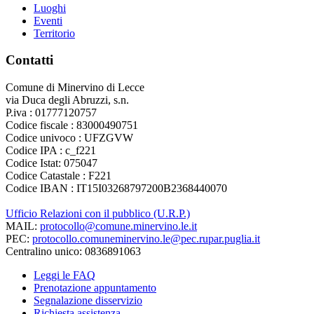
Luoghi
Eventi
Territorio
Contatti
Comune di Minervino di Lecce
via Duca degli Abruzzi, s.n.
P.iva : 01777120757
Codice fiscale : 83000490751
Codice univoco : UFZGVW
Codice IPA : c_f221
Codice Istat: 075047
Codice Catastale : F221
Codice IBAN : IT15I03268797200B2368440070
Ufficio Relazioni con il pubblico (U.R.P.)
MAIL:
protocollo@comune.minervino.le.it
PEC:
protocollo.comuneminervino.le@pec.rupar.puglia.it
Centralino unico: 0836891063
Leggi le FAQ
Prenotazione appuntamento
Segnalazione disservizio
Richiesta assistenza