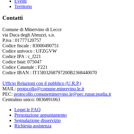
Eventi
Territorio
Contatti
Comune di Minervino di Lecce
via Duca degli Abruzzi, s.n.
P.iva : 01777120757
Codice fiscale : 83000490751
Codice univoco : UFZGVW
Codice IPA : c_f221
Codice Istat: 075047
Codice Catastale : F221
Codice IBAN : IT15I03268797200B2368440070
Ufficio Relazioni con il pubblico (U.R.P.)
MAIL:
protocollo@comune.minervino.le.it
PEC:
protocollo.comuneminervino.le@pec.rupar.puglia.it
Centralino unico: 0836891063
Leggi le FAQ
Prenotazione appuntamento
Segnalazione disservizio
Richiesta assistenza