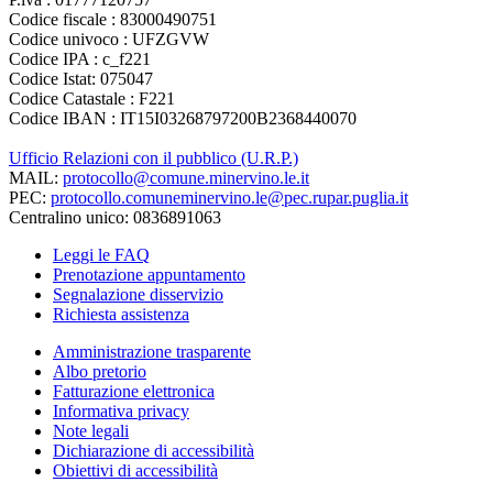
Codice fiscale : 83000490751
Codice univoco : UFZGVW
Codice IPA : c_f221
Codice Istat: 075047
Codice Catastale : F221
Codice IBAN : IT15I03268797200B2368440070
Ufficio Relazioni con il pubblico (U.R.P.)
MAIL:
protocollo@comune.minervino.le.it
PEC:
protocollo.comuneminervino.le@pec.rupar.puglia.it
Centralino unico: 0836891063
Leggi le FAQ
Prenotazione appuntamento
Segnalazione disservizio
Richiesta assistenza
Amministrazione trasparente
Albo pretorio
Fatturazione elettronica
Informativa privacy
Note legali
Dichiarazione di accessibilità
Obiettivi di accessibilità