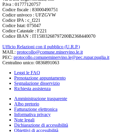
P.iva : 01777120757
Codice fiscale : 83000490751
Codice univoco : UFZGVW
Codice IPA : c_f221
Codice Istat: 075047
Codice Catastale : F221
Codice IBAN : IT15I03268797200B2368440070
Ufficio Relazioni con il pubblico (U.R.P.)
MAIL:
protocollo@comune.minervino.le.it
PEC:
protocollo.comuneminervino.le@pec.rupar.puglia.it
Centralino unico: 0836891063
Leggi le FAQ
Prenotazione appuntamento
Segnalazione disservizio
Richiesta assistenza
Amministrazione trasparente
Albo pretorio
Fatturazione elettronica
Informativa privacy
Note legali
Dichiarazione di accessibilità
Obiettivi di accessibilità