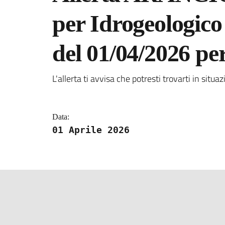
per Idrogeologic
del 01/04/2026 pe
Dettagli della notizi
L'allerta ti avvisa che potresti trovarti in situaz
Data:
01 Aprile 2026