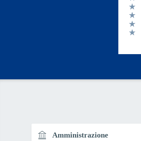
Valut
Valut
Valut
Valut
Valut
Amministrazione