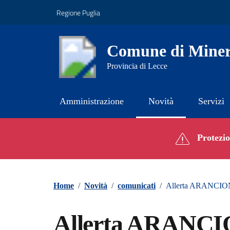
Vai ai contenuti
Vai al footer
Regione Puglia
Comune di Miner
Provincia di Lecce
Amministrazione
Novità
Servizi
Contenuti in evidenza
Protezion
Home
/
Novità
/
comunicati
/
Allerta ARANCIONE
Allerta ARANCIO