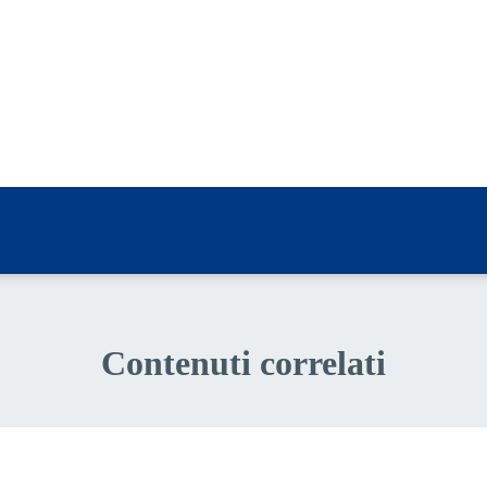
a 5 stelle su 5
a 4 stelle su 5
a 3 stelle su 5
a 2 stelle su 5
a 1 stelle su 5
Contenuti correlati