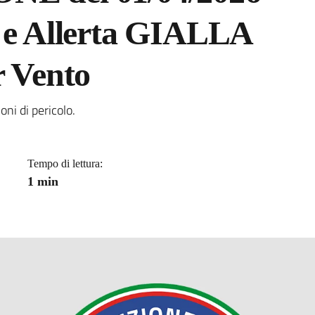
o e Allerta GIALLA
r Vento
a
ioni di pericolo.
Tempo di lettura:
1 min