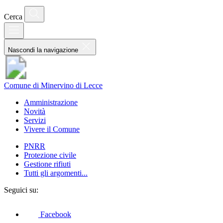
Cerca
Nascondi la navigazione
Comune di Minervino di Lecce
Amministrazione
Novità
Servizi
Vivere il Comune
PNRR
Protezione civile
Gestione rifiuti
Tutti gli argomenti...
Seguici su:
Facebook