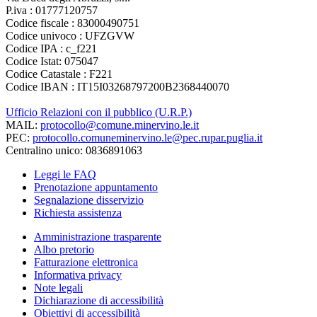
P.iva : 01777120757
Codice fiscale : 83000490751
Codice univoco : UFZGVW
Codice IPA : c_f221
Codice Istat: 075047
Codice Catastale : F221
Codice IBAN : IT15I03268797200B2368440070
Ufficio Relazioni con il pubblico (U.R.P.)
MAIL:
protocollo@comune.minervino.le.it
PEC:
protocollo.comuneminervino.le@pec.rupar.puglia.it
Centralino unico: 0836891063
Leggi le FAQ
Prenotazione appuntamento
Segnalazione disservizio
Richiesta assistenza
Amministrazione trasparente
Albo pretorio
Fatturazione elettronica
Informativa privacy
Note legali
Dichiarazione di accessibilità
Obiettivi di accessibilità