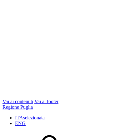
Vai ai contenuti
Vai al footer
Regione Puglia
ITA
selezionata
ENG