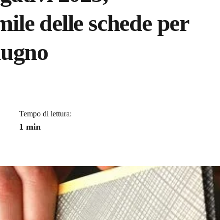
imile delle schede per
giugno
a
Tempo di lettura:
1 min