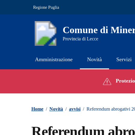
Vai ai contenuti
Vai al footer
Regione Puglia
Comune di Miner
Provincia di Lecce
Amministrazione
Novità
Servizi
Contenuti in evidenza
Protezion
Home
/
Novità
/
avvisi
/
Referendum abrogativi 202
Referendum abrog