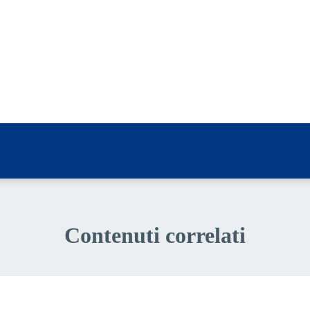
a 5 stelle su 5
a 4 stelle su 5
a 3 stelle su 5
a 2 stelle su 5
a 1 stelle su 5
Contenuti correlati