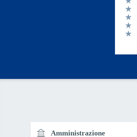
Valut
Valut
Valut
Valut
Valut
Amministrazione