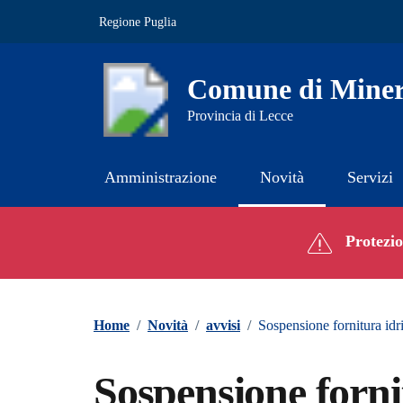
Vai ai contenuti
Vai al footer
Regione Puglia
Comune di Miner
Provincia di Lecce
Amministrazione
Novità
Servizi
Contenuti in evidenza
Protezion
Home
/
Novità
/
avvisi
/
Sospensione fornitura idr
Sospensione fornit