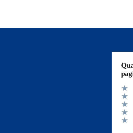
Qua
pag
Valut
Valut
Valut
Valut
Valut