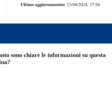
Ultimo aggiornamento:
15/04/2024, 17:56
nto sono chiare le informazioni su questa
ina?
a 5 stelle su 5
a 4 stelle su 5
a 3 stelle su 5
a 2 stelle su 5
a 1 stelle su 5