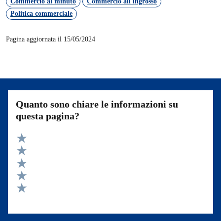
Commercio al minuto
Commercio all'ingrosso
Politica commerciale
Pagina aggiornata il 15/05/2024
Quanto sono chiare le informazioni su
questa pagina?
Valuta 5 stelle su 5
Valuta 4 stelle su 5
Valuta 3 stelle su 5
Valuta 2 stelle su 5
Valuta 1 stelle su 5