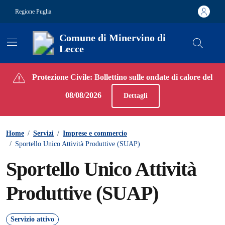
Vai ai contenuti
Vai al footer
Regione Puglia
Comune di Minervino di
Lecce
Contenuti in evidenza
Protezione Civile: Bollettino sulle ondate di calore del
08/08/2026
Dettagli
Home
/
Servizi
/
Imprese e commercio
/
Sportello Unico Attività Produttive (SUAP)
Sportello Unico Attività
Produttive (SUAP)
Servizio attivo