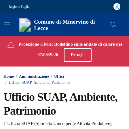
Vai ai contenuti
Vai al footer
Regione Puglia
Comune di Minervino di
Lecce
Contenuti in evidenza
Protezione Civile: Bollettino sulle ondate di calore del
07/08/2026
Dettagli
Home
/
Amministrazione
/
Uffici
/
Ufficio SUAP, Ambiente, Patrimonio
Ufficio SUAP, Ambiente,
Patrimonio
L'Ufficio SUAP (Sportello Unico per le Attività Produttive),