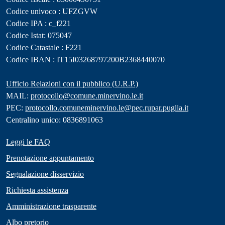
Codice univoco : UFZGVW
Codice IPA : c_f221
Codice Istat: 075047
Codice Catastale : F221
Codice IBAN : IT15I03268797200B2368440070
Ufficio Relazioni con il pubblico (U.R.P.)
MAIL:
protocollo@comune.minervino.le.it
PEC:
protocollo.comuneminervino.le@pec.rupar.puglia.it
Centralino unico: 0836891063
Leggi le FAQ
Prenotazione appuntamento
Segnalazione disservizio
Richiesta assistenza
Amministrazione trasparente
Albo pretorio