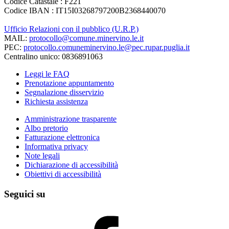
Codice Catastale : F221
Codice IBAN : IT15I03268797200B2368440070
Ufficio Relazioni con il pubblico (U.R.P.)
MAIL:
protocollo@comune.minervino.le.it
PEC:
protocollo.comuneminervino.le@pec.rupar.puglia.it
Centralino unico: 0836891063
Leggi le FAQ
Prenotazione appuntamento
Segnalazione disservizio
Richiesta assistenza
Amministrazione trasparente
Albo pretorio
Fatturazione elettronica
Informativa privacy
Note legali
Dichiarazione di accessibilità
Obiettivi di accessibilità
Seguici su