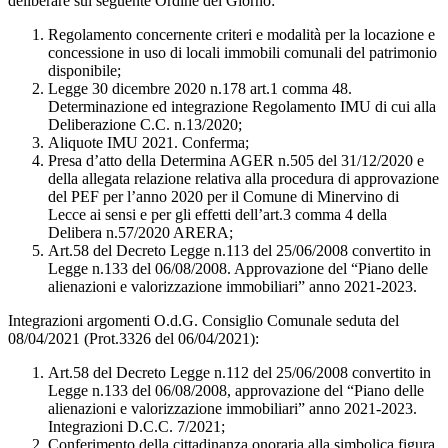
deliberare sul seguente Ordine del Giorno:
Regolamento concernente criteri e modalità per la locazione e
concessione in uso di locali immobili comunali del patrimonio
disponibile;
Legge 30 dicembre 2020 n.178 art.1 comma 48.
Determinazione ed integrazione Regolamento IMU di cui alla
Deliberazione C.C. n.13/2020;
Aliquote IMU 2021. Conferma;
Presa d’atto della Determina AGER n.505 del 31/12/2020 e
della allegata relazione relativa alla procedura di approvazione
del PEF per l’anno 2020 per il Comune di Minervino di
Lecce ai sensi e per gli effetti dell’art.3 comma 4 della
Delibera n.57/2020 ARERA;
Art.58 del Decreto Legge n.113 del 25/06/2008 convertito in
Legge n.133 del 06/08/2008. Approvazione del “Piano delle
alienazioni e valorizzazione immobiliari” anno 2021-2023.
Integrazioni argomenti O.d.G. Consiglio Comunale seduta del
08/04/2021 (Prot.3326 del 06/04/2021):
Art.58 del Decreto Legge n.112 del 25/06/2008 convertito in
Legge n.133 del 06/08/2008, approvazione del “Piano delle
alienazioni e valorizzazione immobiliari” anno 2021-2023.
Integrazioni D.C.C. 7/2021;
Conferimento della cittadinanza onoraria alla simbolica figura