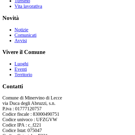
Turismo
Vita lavorativa
Novità
Notizie
Comunicati
Avvisi
Vivere il Comune
Luoghi
Eventi
Territorio
Contatti
Comune di Minervino di Lecce
via Duca degli Abruzzi, s.n.
P.iva : 01777120757
Codice fiscale : 83000490751
Codice univoco : UFZGVW
Codice IPA : c_f221
Codice Istat: 075047