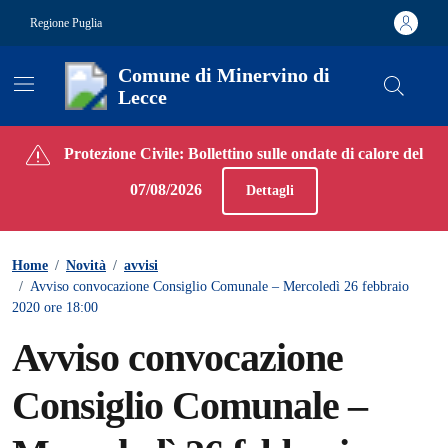
Vai ai contenuti
Vai al footer
Regione Puglia
Comune di Minervino di
Lecce
Contenuti in evidenza
Protezione Civile: Bollettino sulle ondate di calore del
07/08/2026
Dettagli
Home
/
Novità
/
avvisi
/
Avviso convocazione Consiglio Comunale – Mercoledì 26 febbraio
2020 ore 18:00
Avviso convocazione
Consiglio Comunale –