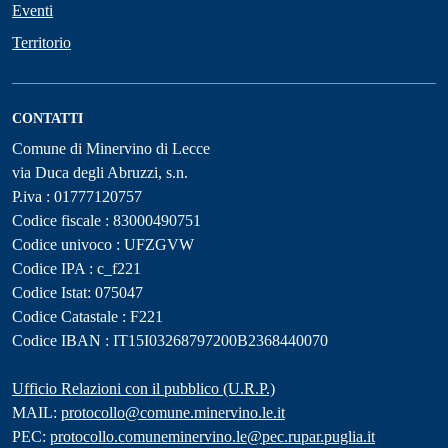
Eventi
Territorio
CONTATTI
Comune di Minervino di Lecce
via Duca degli Abruzzi, s.n.
P.iva : 01777120757
Codice fiscale : 83000490751
Codice univoco : UFZGVW
Codice IPA : c_f221
Codice Istat: 075047
Codice Catastale : F221
Codice IBAN : IT15I03268797200B2368440070
Ufficio Relazioni con il pubblico (U.R.P.)
MAIL:
protocollo@comune.minervino.le.it
PEC:
protocollo.comuneminervino.le@pec.rupar.puglia.it