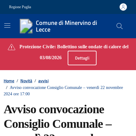
Vai ai contenuti
Vai al footer
Regione Puglia
Comune di Minervino di
Lecce
Contenuti in evidenza
Protezione Civile: Bollettino sulle ondate di calore del
Dettagli
03/08/2026
Home
/
Novità
/
avvisi
/
Avviso convocazione Consiglio Comunale – venerdì 22 novembre
2024 ore 17:00
Avviso convocazione
Consiglio Comunale –