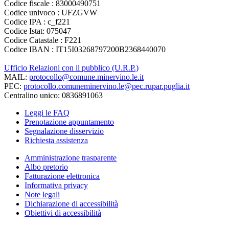
Codice fiscale : 83000490751
Codice univoco : UFZGVW
Codice IPA : c_f221
Codice Istat: 075047
Codice Catastale : F221
Codice IBAN : IT15I03268797200B2368440070
Ufficio Relazioni con il pubblico (U.R.P.)
MAIL:
protocollo@comune.minervino.le.it
PEC:
protocollo.comuneminervino.le@pec.rupar.puglia.it
Centralino unico: 0836891063
Leggi le FAQ
Prenotazione appuntamento
Segnalazione disservizio
Richiesta assistenza
Amministrazione trasparente
Albo pretorio
Fatturazione elettronica
Informativa privacy
Note legali
Dichiarazione di accessibilità
Obiettivi di accessibilità