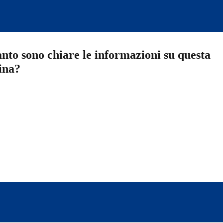
nto sono chiare le informazioni su questa
ina?
a 5 stelle su 5
a 4 stelle su 5
a 3 stelle su 5
a 2 stelle su 5
a 1 stelle su 5