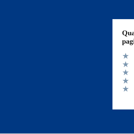
Qua
pag
Valut
Valut
Valut
Valut
Valut