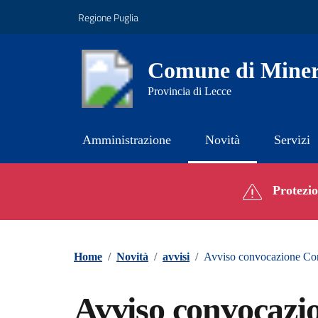
Vai ai contenuti
Vai al footer
Regione Puglia
Comune di Miner
Provincia di Lecce
Amministrazione
Novità
Servizi
Contenuti in evidenza
Protezion
Home
/
Novità
/
avvisi
/
Avviso convocazione Con
Avviso convocazi