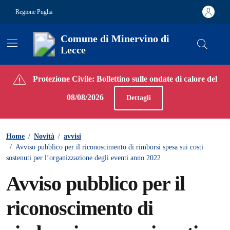
Vai ai contenuti
Vai al footer
Regione Puglia
Comune di Minervino di
Lecce
Contenuti in evidenza
Protezione Civile: Bollettino sulle ondate di calore del
08/08/2026
Dettagli
Home
/
Novità
/
avvisi
/
Avviso pubblico per il riconoscimento di rimborsi spesa sui costi
sostenuti per l’organizzazione degli eventi anno 2022
Avviso pubblico per il
riconoscimento di