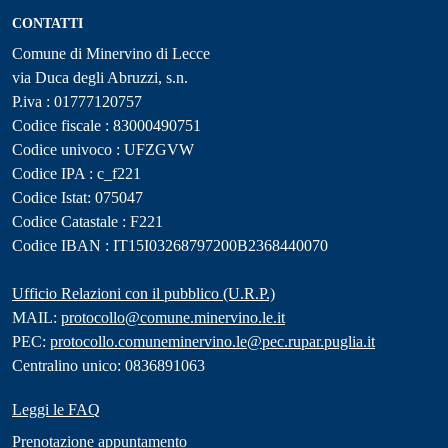
CONTATTI
Comune di Minervino di Lecce
via Duca degli Abruzzi, s.n.
P.iva : 01777120757
Codice fiscale : 83000490751
Codice univoco : UFZGVW
Codice IPA : c_f221
Codice Istat: 075047
Codice Catastale : F221
Codice IBAN : IT15I03268797200B2368440070
Ufficio Relazioni con il pubblico (U.R.P.)
MAIL:
protocollo@comune.minervino.le.it
PEC:
protocollo.comuneminervino.le@pec.rupar.puglia.it
Centralino unico: 0836891063
Leggi le FAQ
Prenotazione appuntamento