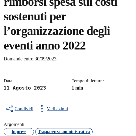
rimborsi spesa sui costi
sostenuti per
l’organizzazione degli
eventi anno 2022
Dettagli della notizia
Domande entro 30/09/2023
Data:
Tempo di lettura:
11 Agosto 2023
1 min
Condividi
Vedi azioni
Argomenti
Imprese
Trasparenza amministrativa