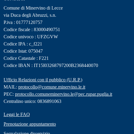
Comune di Minervino di Lecce
via Duca degli Abruzzi, s.n.
P.iva : 01777120757
Codice fiscale : 83000490751
Codice univoco : UFZGVW
Codice IPA : c_f221
Codice Istat: 075047
Codice Catastale : F221
Codice IBAN : IT15I03268797200B2368440070
Ufficio Relazioni con il pubblico (U.R.P.)
MAIL:
protocollo@comune.minervino.le.it
PEC:
protocollo.comuneminervino.le@pec.rupar.puglia.it
Centralino unico: 0836891063
Leggi le FAQ
Prenotazione appuntamento
Segnalazione disservizio