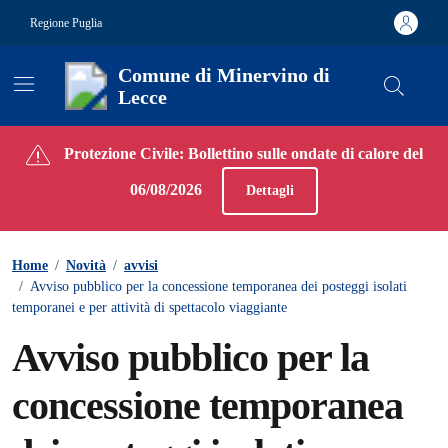
Vai ai contenuti
Vai al footer
Regione Puglia
Comune di Minervino di
Lecce
Contenuti in evidenza
Protezione Civile: Bollettino sulle ondate di calore del
06/08/2026
Dettagli
Home
/
Novità
/
avvisi
/
Avviso pubblico per la concessione temporanea dei posteggi isolati
temporanei e per attività di spettacolo viaggiante
Avviso pubblico per la
concessione temporanea