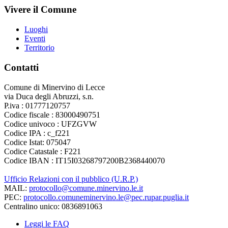
Vivere il Comune
Luoghi
Eventi
Territorio
Contatti
Comune di Minervino di Lecce
via Duca degli Abruzzi, s.n.
P.iva : 01777120757
Codice fiscale : 83000490751
Codice univoco : UFZGVW
Codice IPA : c_f221
Codice Istat: 075047
Codice Catastale : F221
Codice IBAN : IT15I03268797200B2368440070
Ufficio Relazioni con il pubblico (U.R.P.)
MAIL:
protocollo@comune.minervino.le.it
PEC:
protocollo.comuneminervino.le@pec.rupar.puglia.it
Centralino unico: 0836891063
Leggi le FAQ