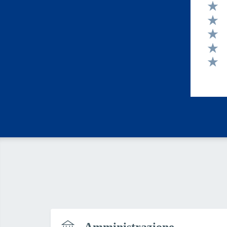
Valut
Valut
Valut
Valut
Valut
Amministrazione