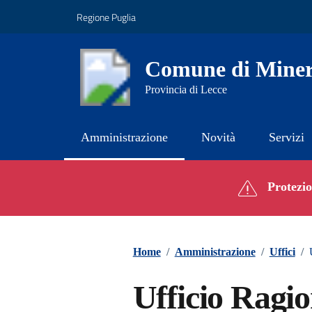
Vai ai contenuti
Vai al footer
Regione Puglia
Comune di Miner
Provincia di Lecce
Amministrazione
Novità
Servizi
Contenuti in evidenza
Protezion
Home
/
Amministrazione
/
Uffici
/
Ufficio Ragio