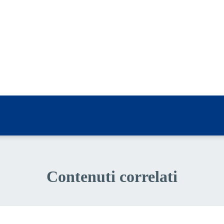
a 5 stelle su 5
a 4 stelle su 5
a 3 stelle su 5
a 2 stelle su 5
a 1 stelle su 5
Contenuti correlati