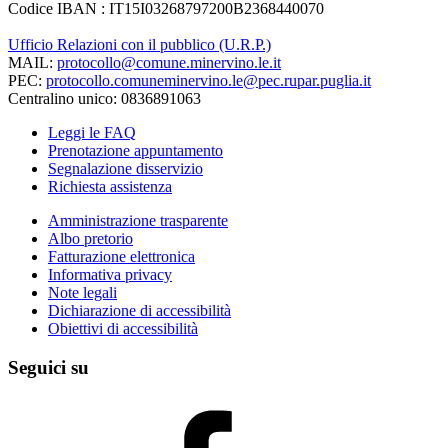
Codice IBAN : IT15I03268797200B2368440070
Ufficio Relazioni con il pubblico (U.R.P.)
MAIL:
protocollo@comune.minervino.le.it
PEC:
protocollo.comuneminervino.le@pec.rupar.puglia.it
Centralino unico: 0836891063
Leggi le FAQ
Prenotazione appuntamento
Segnalazione disservizio
Richiesta assistenza
Amministrazione trasparente
Albo pretorio
Fatturazione elettronica
Informativa privacy
Note legali
Dichiarazione di accessibilità
Obiettivi di accessibilità
Seguici su