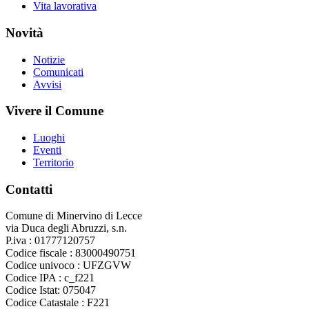
Vita lavorativa
Novità
Notizie
Comunicati
Avvisi
Vivere il Comune
Luoghi
Eventi
Territorio
Contatti
Comune di Minervino di Lecce
via Duca degli Abruzzi, s.n.
P.iva : 01777120757
Codice fiscale : 83000490751
Codice univoco : UFZGVW
Codice IPA : c_f221
Codice Istat: 075047
Codice Catastale : F221