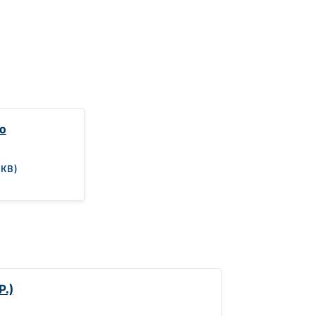
to
 KB)
P.)