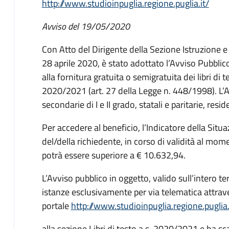
http://www.studioinpuglia.regione.puglia.it/
Avviso del 19/05/2020
Con Atto del Dirigente della Sezione Istruzione e
28 aprile 2020, è stato adottato l’Avviso Pubblico
alla fornitura gratuita o semigratuita dei libri di te
2020/2021 (art. 27 della Legge n. 448/1998). L’Av
secondarie di I e II grado, statali e paritarie, resid
Per accedere al beneficio, l’Indicatore della Sit
del/della richiedente, in corso di validità al mom
potrà essere superiore a € 10.632,94.
L’Avviso pubblico in oggetto, valido sull’intero ter
istanze esclusivamente per via telematica attrave
portale
http://www.studioinpuglia.regione.puglia.
alla sezione Libri di testo a.s. 2020/2021 e ha s