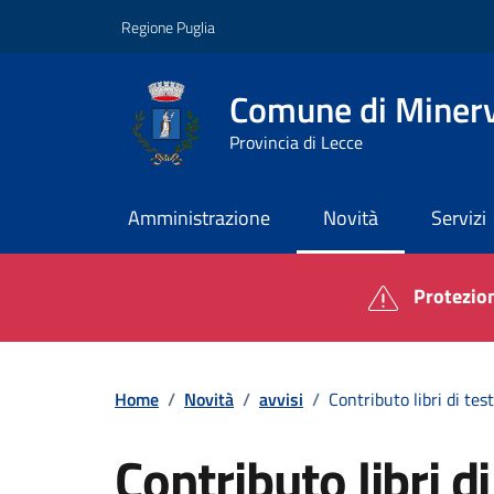
Vai ai contenuti
Vai al footer
Regione Puglia
Comune di Minerv
Provincia di Lecce
Amministrazione
Novità
Servizi
Contenuti in evidenza
Protezion
Home
/
Novità
/
avvisi
/
Contributo libri di te
Contributo libri di