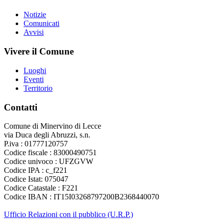
Notizie
Comunicati
Avvisi
Vivere il Comune
Luoghi
Eventi
Territorio
Contatti
Comune di Minervino di Lecce
via Duca degli Abruzzi, s.n.
P.iva : 01777120757
Codice fiscale : 83000490751
Codice univoco : UFZGVW
Codice IPA : c_f221
Codice Istat: 075047
Codice Catastale : F221
Codice IBAN : IT15I03268797200B2368440070
Ufficio Relazioni con il pubblico (U.R.P.)