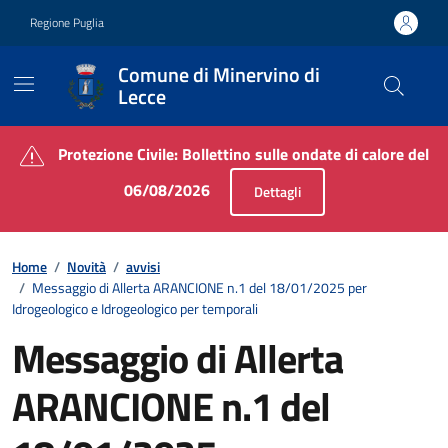
Vai ai contenuti
Vai al footer
Regione Puglia
Comune di Minervino di
Lecce
Contenuti in evidenza
Protezione Civile: Bollettino sulle ondate di calore del
06/08/2026
Dettagli
Home
/
Novità
/
avvisi
/
Messaggio di Allerta ARANCIONE n.1 del 18/01/2025 per
Idrogeologico e Idrogeologico per temporali
Messaggio di Allerta
ARANCIONE n.1 del