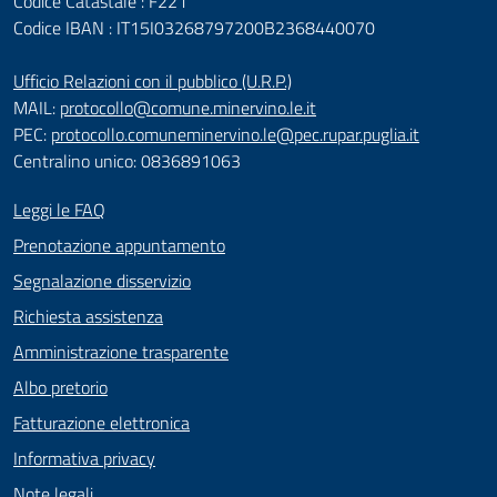
Codice Catastale : F221
Codice IBAN : IT15I03268797200B2368440070
Ufficio Relazioni con il pubblico (U.R.P.)
MAIL:
protocollo@comune.minervino.le.it
PEC:
protocollo.comuneminervino.le@pec.rupar.puglia.it
Centralino unico: 0836891063
Leggi le FAQ
Prenotazione appuntamento
Segnalazione disservizio
Richiesta assistenza
Amministrazione trasparente
Albo pretorio
Fatturazione elettronica
Informativa privacy
Note legali