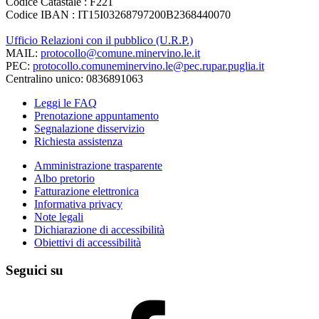
Codice Catastale : F221
Codice IBAN : IT15I03268797200B2368440070
Ufficio Relazioni con il pubblico (U.R.P.)
MAIL:
protocollo@comune.minervino.le.it
PEC:
protocollo.comuneminervino.le@pec.rupar.puglia.it
Centralino unico: 0836891063
Leggi le FAQ
Prenotazione appuntamento
Segnalazione disservizio
Richiesta assistenza
Amministrazione trasparente
Albo pretorio
Fatturazione elettronica
Informativa privacy
Note legali
Dichiarazione di accessibilità
Obiettivi di accessibilità
Seguici su