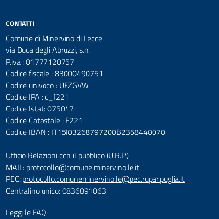
CONTATTI
Comune di Minervino di Lecce
via Duca degli Abruzzi, s.n.
P.iva : 01777120757
Codice fiscale : 83000490751
Codice univoco : UFZGVW
Codice IPA : c_f221
Codice Istat: 075047
Codice Catastale : F221
Codice IBAN : IT15I03268797200B2368440070
Ufficio Relazioni con il pubblico (U.R.P.)
MAIL:
protocollo@comune.minervino.le.it
PEC:
protocollo.comuneminervino.le@pec.rupar.puglia.it
Centralino unico: 0836891063
Leggi le FAQ