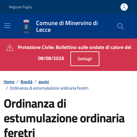
Vai ai contenuti
Vai al footer
Regione Puglia
Comune di Minervino di
Lecce
Contenuti in evidenza
Protezione Civile: Bollettino sulle ondate di calore del
08/08/2026
Dettagli
Home
/
Novità
/
avvisi
/
Ordinanza di estumulazione ordinaria feretri
Ordinanza di
estumulazione ordinaria
feretri